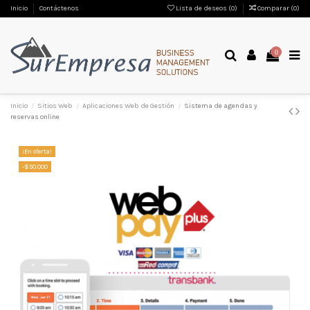
Inicio
Contáctenos
Lista de deseos (
0
)
Comparar (
0
)
0
Inicio
Sitios Web
Aplicaciones Web de Gestión
Sistema de agendas y
reservas online
¡En oferta!
-$50.000