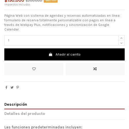
$150.000
$200.000
-$50.000
Impuestos incluidos
Página Web con sistema de agendas y reservas automatizadas en línea:
formulario de reserva totalmente personalizable con pagos en línea a
través de Webpay Plus, notificaciones y sincronización de Google
Calendar.
Añadir al carrito
Descripción
Detalles del producto
Las funciones predeterminadas incluyen: